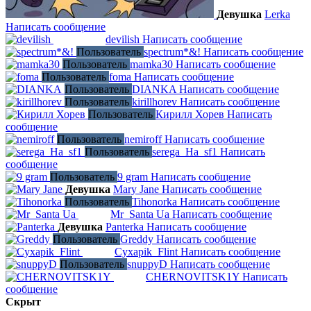
Девушка
Lerka
Написать сообщение
devilish
Написать сообщение
МЕЦЕНАТ
Пользователь
spectrum*&!
Написать сообщение
Пользователь
mamka30
Написать сообщение
Пользователь
foma
Написать сообщение
Пользователь
DIANKA
Написать сообщение
Пользователь
kirillhorev
Написать сообщение
Пользователь
Кирилл Хорев
Написать
сообщение
Пользователь
nemiroff
Написать сообщение
Пользователь
serega_Ha_sf1
Написать
сообщение
Пользователь
9 gram
Написать сообщение
Девушка
Mary Jane
Написать сообщение
Пользователь
Tihonorka
Написать сообщение
Mr_Santa Ua
Написать сообщение
Админ
Девушка
Panterka
Написать сообщение
Пользователь
Greddy
Написать сообщение
Cyxapik_Flint
Написать сообщение
Админ
Пользователь
snuppyD
Написать сообщение
CHERNOVITSK1Y
Написать
Админ
сообщение
Скрыт