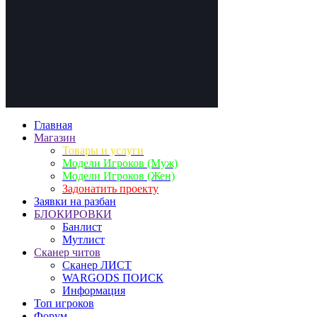
Главная
Магазин
Товары и услуги
Модели Игроков (Муж)
Модели Игроков (Жен)
Задонатить проекту
Заявки на разбан
БЛОКИРОВКИ
Банлист
Мутлист
Cканер читов
Cканер ЛИСТ
WARGODS ПОИСК
Информация
Топ игроков
Форум