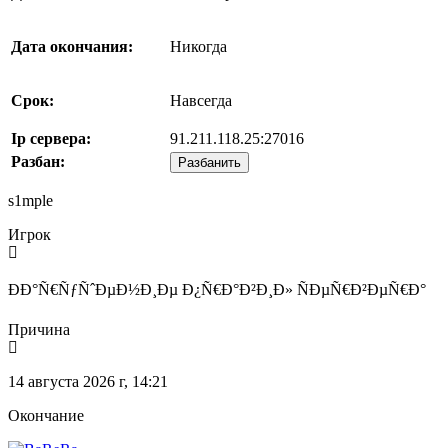
Дата окончания:
Никогда
Срок:
Навсегда
Ip сервера:
91.211.118.25:27016
Разбан:
Разбанить
s1mple
Игрок
ÐÐ°Ñ€ÑƒÑˆÐµÐ½Ð¸Ðµ Ð¿Ñ€Ð°Ð²Ð¸Ð» ÑÐµÑ€Ð²ÐµÑ€Ð°
Причина
14 августа 2026 г, 14:21
Окончание