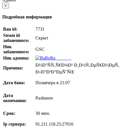
×
Подробная информация
Ban id:
7731
Steam id
Скрыт
забаненного:
Ник
GSC
забаненного:
Ник админа:
BaReRa^
Ð½Ð°ÑÑ‚Ñ€Ð¾Ð¹ Ð¸Ð½Ñ‚ÐµÑ€Ð½ÐµÑ‚
Причина:
Ð»Ð°Ð³Ð°ÐµÑˆÑŒ
Дата бана:
Позавчера в 21:07
Дата
Разбанен
окончания:
Срок:
30 мин.
Ip сервера:
91.211.118.25:27016