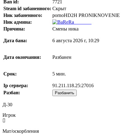
Ban id:
7721
Steam id забаненного:
Скрыт
Ник забаненного:
pornoHD2H PRONIKNOVENIE
Ник админа:
BaReRa^
Причина:
Смены ника
Дата бана:
6 августа 2026 г, 10:29
Дата окончания:
Разбанен
Срок:
5 мин.
Ip сервера:
91.211.118.25:27016
Разбан:
Разбанить
Д-30
Игрок
Мат/оскорбления