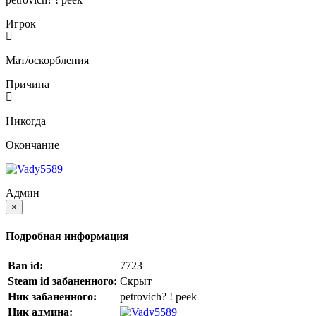
Игрок
Мат/оскорбления
Причина
Никогда
Окончание
ДіДуСь_МоРоЗ
Админ
×
Подробная информация
Ban id:
7723
Steam id забаненного:
Скрыт
Ник забаненного:
petrovich? ! peek
Ник админа:
ДіДуСь_МоРоЗ