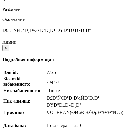
Разбанен
Окончание
Ð£ÐºÑ€Ð°Ð¸Ð½ÑÐºÐ¸Ð¹ ÐŸÐ°Ð±Ð»Ð¸Ðº
Админ
×
Подробная информация
Ban id:
7725
Steam id
Скрыт
забаненного:
Ник забаненного:
s1mple
Ð£ÐºÑ€Ð°Ð¸Ð½ÑÐºÐ¸Ð¹
Ник админа:
ÐŸÐ°Ð±Ð»Ð¸Ðº
VOTEBAN(ÐÐµÐ°Ð´ÐµÐºÐ²Ð°Ñ‚ :))
Причина:
Дата бана:
Позавчера в 12:16