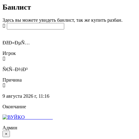
Банлист
Здесь вы можете увидеть банлист, так же купить разбан.
Введите никнейм, SteamID или
IP
ÐžÐ»ÐµÑ…
Игрок
Ñ€Ñ–Ð½Ð³
Причина
9 августа 2026 г, 11:16
Окончание
Ð’Ð£Ð™ÐšÐž
Админ
×