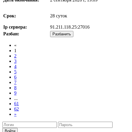
Срок:
28 суток
Ip сервера:
91.211.118.25:27016
Разбан:
Разбанить
Назад
«
1
2
3
4
5
6
7
8
9
...
61
62
Вперед
»
Войти