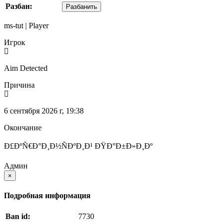
Разбан:
Разбанить
ms-tut | Player
Игрок
Aim Detected
Причина
6 сентября 2026 г, 19:38
Окончание
Ð£ÐºÑ€Ð°Ð¸Ð½ÑÐºÐ¸Ð¹ ÐŸÐ°Ð±Ð»Ð¸Ðº
Админ
×
Подробная информация
Ban id:
7730