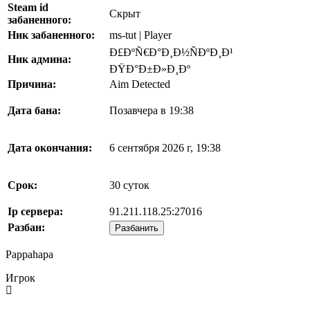
Steam id
Скрыт
забаненного:
Ник забаненного:
ms-tut | Player
Ð£ÐºÑ€Ð°Ð¸Ð½ÑÐºÐ¸Ð¹
Ник админа:
ÐŸÐ°Ð±Ð»Ð¸Ðº
Причина:
Aim Detected
Дата бана:
Позавчера в 19:38
Дата окончания:
6 сентября 2026 г, 19:38
Срок:
30 суток
Ip сервера:
91.211.118.25:27016
Разбан:
Разбанить
Pappahapa
Игрок