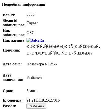
Подробная информация
Ban id:
7727
Steam id
Скрыт
забаненного:
Ник
GSC
забаненного:
Ник админа:
BaReRa^
Ð½Ð°ÑÑ‚Ñ€Ð¾Ð¹ Ð¸Ð½Ñ‚ÐµÑ€Ð½ÐµÑ‚
Причина:
Ð»Ð°Ð³Ð°ÐµÑˆÑŒ ÑÐ¸Ð»ÑŒÐ½Ð¾
Дата бана:
Позавчера в 12:56
Дата
Разбанен
окончания:
Срок:
5 мин.
Ip сервера:
91.211.118.25:27016
Разбан:
Разбанить