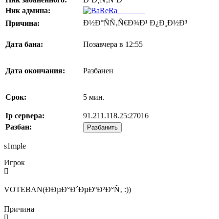
Ник админа:
BaReRa^
Ð½Ð°ÑÑ‚Ñ€Ð¾Ð¹ Ð¿Ð¸Ð½Ð³
Причина:
Дата бана:
Позавчера в 12:55
Дата окончания:
Разбанен
Срок:
5 мин.
Ip сервера:
91.211.118.25:27016
Разбан:
Разбанить
s1mple
Игрок
VOTEBAN(ÐÐµÐ°Ð´ÐµÐºÐ²Ð°Ñ‚ :))
Причина