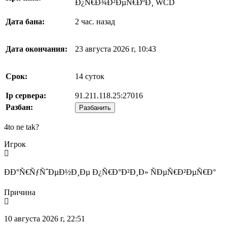
Ð¿Ñ€Ð¾Ð²ÐµÑ€ÐºÐ¸ WCD
Дата бана:
2 час. назад
Дата окончания:
23 августа 2026 г, 10:43
Срок:
14 суток
Ip сервера:
91.211.118.25:27016
Разбан:
Разбанить
4to ne tak?
Игрок
ÐÐ°Ñ€ÑƒÑˆÐµÐ½Ð¸Ðµ Ð¿Ñ€Ð°Ð²Ð¸Ð» ÑÐµÑ€Ð²ÐµÑ€Ð°
Причина
10 августа 2026 г, 22:51