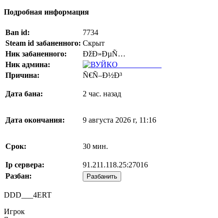
Подробная информация
Ban id:
7734
Steam id забаненного:
Скрыт
Ник забаненного:
ÐžÐ»ÐµÑ…
Ник админа:
Ð’Ð£Ð™ÐšÐž
Причина:
Ñ€Ñ–Ð½Ð³
Дата бана:
2 час. назад
Дата окончания:
9 августа 2026 г, 11:16
Срок:
30 мин.
Ip сервера:
91.211.118.25:27016
Разбан:
Разбанить
DDD___4ERT
Игрок