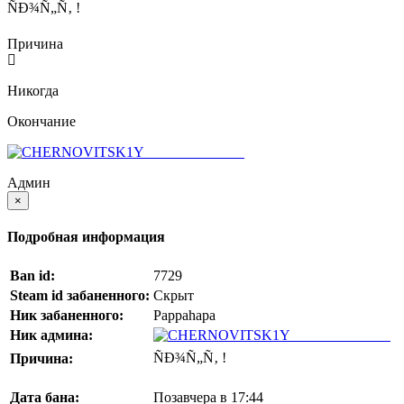
ÑÐ¾Ñ„Ñ‚ !
Причина
Никогда
Окончание
CHERNOVITSKIY
Админ
×
Подробная информация
Ban id:
7729
Steam id забаненного:
Скрыт
Ник забаненного:
Pappahapa
Ник админа:
CHERNOVITSKIY
ÑÐ¾Ñ„Ñ‚ !
Причина:
Дата бана:
Позавчера в 17:44