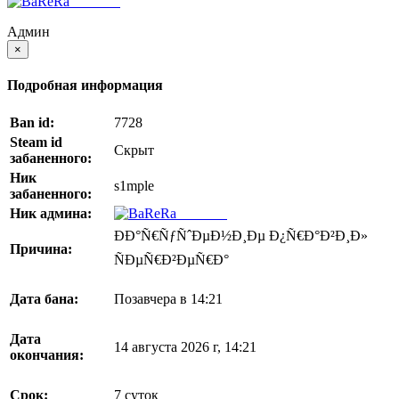
BaReRa^
Админ
×
Подробная информация
Ban id:
7728
Steam id
Скрыт
забаненного:
Ник
s1mple
забаненного:
Ник админа:
BaReRa^
ÐÐ°Ñ€ÑƒÑˆÐµÐ½Ð¸Ðµ Ð¿Ñ€Ð°Ð²Ð¸Ð»
Причина:
ÑÐµÑ€Ð²ÐµÑ€Ð°
Дата бана:
Позавчера в 14:21
Дата
14 августа 2026 г, 14:21
окончания:
Срок:
7 суток