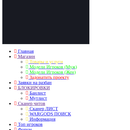
Главная
Магазин
Товары и услуги
Модели Игроков (Муж)
Модели Игроков (Жен)
Задонатить проекту
Заявки на разбан
БЛОКИРОВКИ
Банлист
Мутлист
Cканер читов
Cканер ЛИСТ
WARGODS ПОИСК
Информация
Топ игроков
Форум