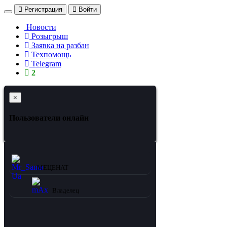
Регистрация
Войти
Новости
Розыгрыш
Заявка на разбан
Техпомощь
Telegram
2
×
Пользователи онлайн
Mr_Santa Ua
МЕЦЕНАТ
mAx
Владелец