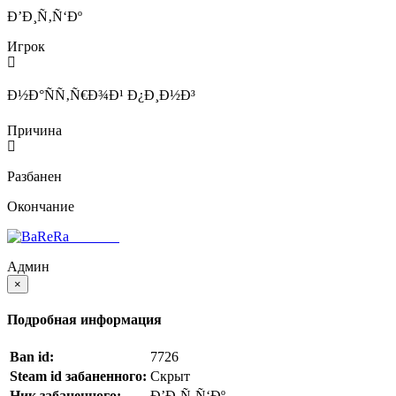
Ð’Ð¸Ñ‚Ñ‘Ðº
Игрок
Ð½Ð°ÑÑ‚Ñ€Ð¾Ð¹ Ð¿Ð¸Ð½Ð³
Причина
Разбанен
Окончание
BaReRa^
Админ
×
Подробная информация
Ban id:
7726
Steam id забаненного:
Скрыт
Ник забаненного:
Ð’Ð¸Ñ‚Ñ‘Ðº