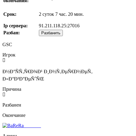
окончания:
Срок:
2 суток 7 час. 20 мин.
Ip сервера:
91.211.118.25:27016
Разбан:
Разбанить
GSC
Игрок
Ð½Ð°ÑÑ‚Ñ€Ð¾Ð¹ Ð¸Ð½Ñ‚ÐµÑ€Ð½ÐµÑ‚
Ð»Ð°Ð³Ð°ÐµÑˆÑŒ
Причина
Разбанен
Окончание
BaReRa^
Админ