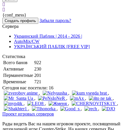
{conf_mess}
Забыли пароль?
Создать профиль
Сервера
Украинский Паблик | 2014 - 2026 |
AutoMix/CW
УКРАЇНСЬКИЙ ПАБЛІК [FREE VIP]
Статистика
Всего банов
922
Активные
230
Перманентные
201
Временные
721
Сегодня нас посетили:
16
,
,
,
,
,
,
,
,
,
,
,
,
,
,
,
Проект игровых серверов
Рады видеть Вас на нашем игровом проекте, посвященный
легендарной игре Counter-Strike. На наших серверах Вы