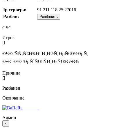
Ip сервера:
91.211.118.25:27016
Разбан:
Разбанить
GSC
Игрок
Ð½Ð°ÑÑ‚Ñ€Ð¾Ð¹ Ð¸Ð½Ñ‚ÐµÑ€Ð½ÐµÑ‚
Ð»Ð°Ð³Ð°ÐµÑˆÑŒ ÑÐ¸Ð»ÑŒÐ½Ð¾
Причина
Разбанен
Окончание
BaReRa^
Админ
×