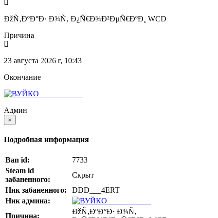
ÐžÑ‚ÐºÐ°Ð· Ð¾Ñ‚ Ð¿Ñ€Ð¾Ð²ÐµÑ€ÐºÐ¸ WCD
Причина
23 августа 2026 г, 10:43
Окончание
Ð’Ð£Ð™ÐšÐž
Админ
×
Подробная информация
Ban id:
7733
Steam id
Скрыт
забаненного:
Ник забаненного:
DDD___4ERT
Ник админа:
Ð’Ð£Ð™ÐšÐž
ÐžÑ‚ÐºÐ°Ð· Ð¾Ñ‚
Причина: