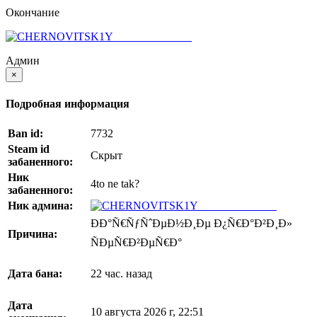
Окончание
CHERNOVITSKIY
Админ
×
Подробная информация
Ban id:
7732
Steam id
Скрыт
забаненного:
Ник
4to ne tak?
забаненного:
Ник админа:
CHERNOVITSKIY
ÐÐ°Ñ€ÑƒÑˆÐµÐ½Ð¸Ðµ Ð¿Ñ€Ð°Ð²Ð¸Ð»
Причина:
ÑÐµÑ€Ð²ÐµÑ€Ð°
Дата бана:
22 час. назад
Дата
10 августа 2026 г, 22:51