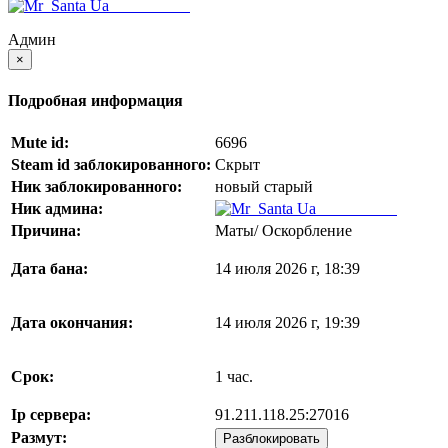
Mr_Santa Ua
Админ
×
Подробная информация
Mute id:
6696
Steam id заблокированного:
Скрыт
Ник заблокированного:
новый старый
Ник админа:
Mr_Santa Ua
Причина:
Маты/ Оскорбление
Дата бана:
14 июля 2026 г, 18:39
Дата окончания:
14 июля 2026 г, 19:39
Срок:
1 час.
Ip сервера:
91.211.118.25:27016
Размут:
Разблокировать