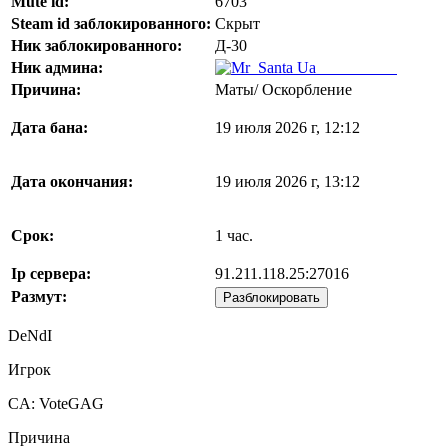
Mute id:
6703
Steam id заблокированного:
Скрыт
Ник заблокированного:
Д-30
Ник админа:
Mr_Santa Ua
Причина:
Маты/ Оскорбление
Дата бана:
19 июля 2026 г, 12:12
Дата окончания:
19 июля 2026 г, 13:12
Срок:
1 час.
Ip сервера:
91.211.118.25:27016
Размут:
Разблокировать
DeNdI
Игрок
CA: VoteGAG
Причина