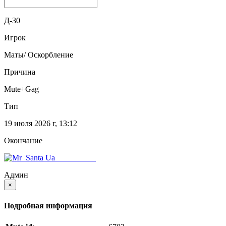
Введите никнейм или SteamID
Д-30
Игрок
Маты/ Оскорбление
Причина
Mute+Gag
Тип
19 июля 2026 г, 13:12
Окончание
Mr_Santa Ua
Админ
×
Подробная информация