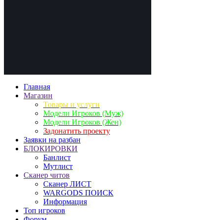
Главная
Магазин
Товары и услуги
Модели Игроков (Муж)
Модели Игроков (Жен)
Задонатить проекту
Заявки на разбан
БЛОКИРОВКИ
Банлист
Мутлист
Cканер читов
Cканер ЛИСТ
WARGODS ПОИСК
Информация
Топ игроков
Форум