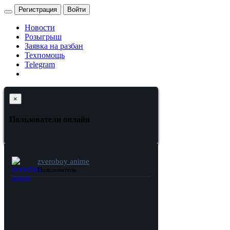
Регистрация
Войти
Новости
Розыгрыш
Заявка на разбан
Техпомощь
Telegram
×
Пользователи онлайн
zveroboy anime
Пользователь