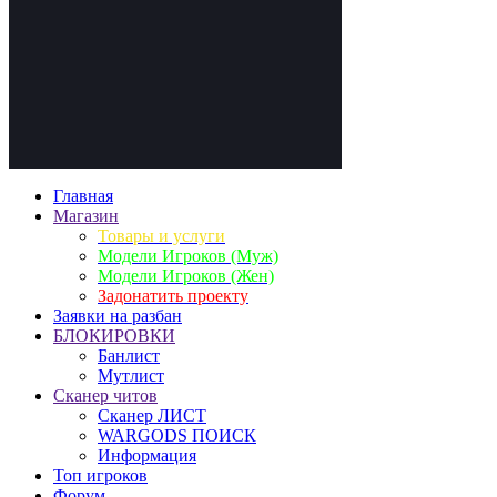
Главная
Магазин
Товары и услуги
Модели Игроков (Муж)
Модели Игроков (Жен)
Задонатить проекту
Заявки на разбан
БЛОКИРОВКИ
Банлист
Мутлист
Cканер читов
Cканер ЛИСТ
WARGODS ПОИСК
Информация
Топ игроков
Форум