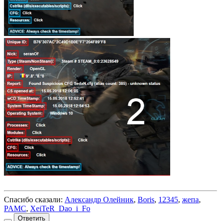
Спасибо сказали:
Александр Олейник
,
Boris
,
12345
,
жепа
,
PAMC
,
XeiTeR_Dao_i_Fo
Ответить