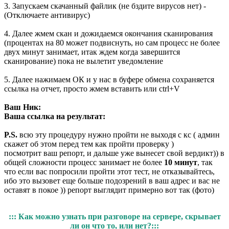
3. Запускаем скачанный файлик (не бздите вирусов нет) -
(Отключаете антивирус)
4. Далее жмем скан и дожидаемся окончания сканирования
(процентах на 80 может подвиснуть, но сам процесс не более
двух минут занимает, итак ждем когда завершится
сканирование) пока не вылетит уведомление
5. Далее нажимаем ОК и у нас в буфере обмена сохраняется
ссылка на отчет, просто жмем вставить или ctrl+V
Ваш Ник:
Ваша ссылка на результат:
P.S.
всю эту процедуру нужно пройти не выходя с кс ( админ
скажет об этом перед тем как пройти проверку )
посмотрит ваш репорт, и дальше уже вынесет свой вердикт)) в
общей сложности процесс занимает не более
10 минут
, так
что если вас попросили пройти этот тест, не отказывайтесь,
ибо это вызовет еще больше подозрений в ваш адрес и вас не
оставят в покое )) репорт выглядит примерно вот так (фото)
::: Как можно узнать при разговоре на сервере, скрывает
ли он что то, или нет?:::