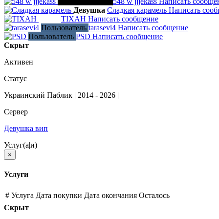
Временный бан
548 w jjjekass
Написать сообще
Девушка
Сладкая карамель
Написать соо
TIXAH
Написать сообщение
Админ
Пользователь
tarasevi4
Написать сообщение
Пользователь
PSD
Написать сообщение
Скрыт
Активен
Статус
Украинский Паблик | 2014 - 2026 |
Сервер
Девушка вип
Услуг(а|и)
×
Услуги
#
Услуга
Дата покупки
Дата окончания
Осталось
Скрыт