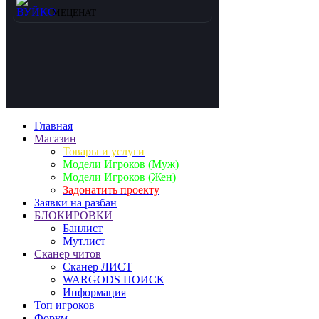
ВУЙКО
МЕЦЕНАТ
Главная
Магазин
Товары и услуги
Модели Игроков (Муж)
Модели Игроков (Жен)
Задонатить проекту
Заявки на разбан
БЛОКИРОВКИ
Банлист
Мутлист
Cканер читов
Cканер ЛИСТ
WARGODS ПОИСК
Информация
Топ игроков
Форум