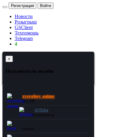
Регистрация
Войти
Новости
Розыгрыш
GSClient
Техпомощь
Telegram
4
×
Пользователи онлайн
zveroboy anime
Pro VIP
d10sha
Пользователь
Enot
Админ