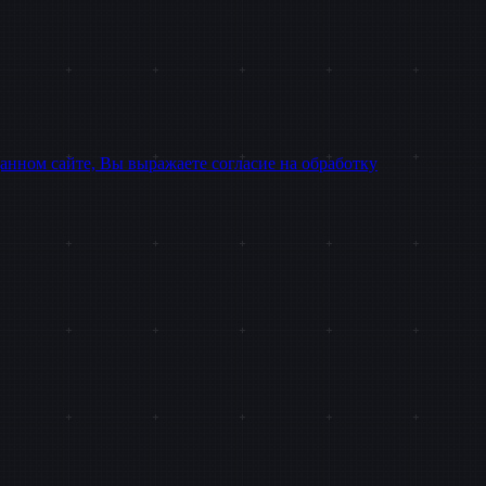
данном сайте, Вы выражаете согласие на обработку