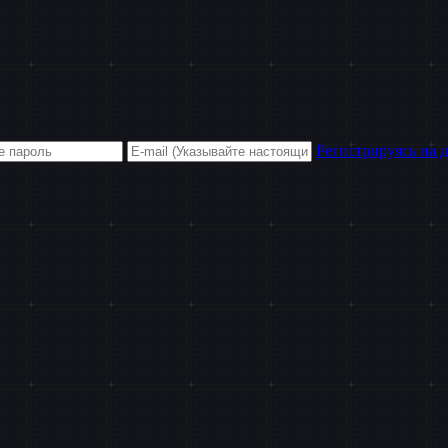
Регистрируясь на 