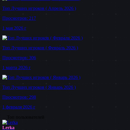
Топ Лучших игроков ( Апрель 2026 )
Просмотров: 217
1 мая 2026 г
Топ Лучших игроков ( Февра́ль 2026 )
Просмотров: 306
1 марта 2026 г
Топ Лучших игроков ( Январь 2026 )
Просмотров: 298
1 февраля 2026 г
⠀ Топ пользователей
Lerka