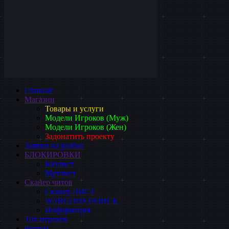
Главная
Магазин
Товары и услуги
Модели Игроков (Муж)
Модели Игроков (Жен)
Задонатить проекту
Заявки на разбан
БЛОКИРОВКИ
Банлист
Мутлист
Cканер читов
Cканер ЛИСТ
WARGODS ПОИСК
Информация
Топ игроков
Форум