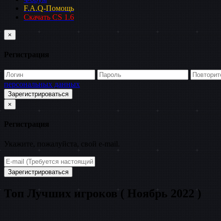
F.A.Q-Помощь
Скачать CS 1.6
×
Регистрация
персональных данных
Зарегистрироваться
×
Регистрация
Укажите, пожалуйста, свой e-mail.
Зарегистрироваться
Топ Лучших игроков ( Ноябрь 2022 )