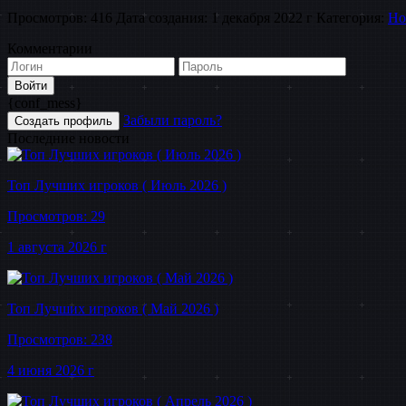
Просмотров: 416
Дата создания: 1 декабря 2022 г
Категория:
Но
Комментарии
Войти
{conf_mess}
Забыли пароль?
Создать профиль
Последние новости
Топ Лучших игроков ( Июль 2026 )
Просмотров: 29
1 августа 2026 г
Топ Лучших игроков ( Май 2026 )
Просмотров: 238
4 июня 2026 г