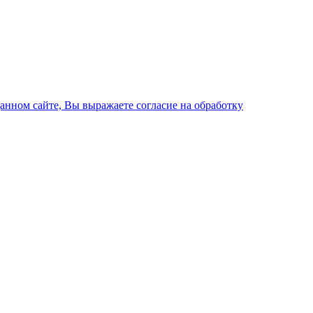
данном сайте, Вы выражаете согласие на обработку