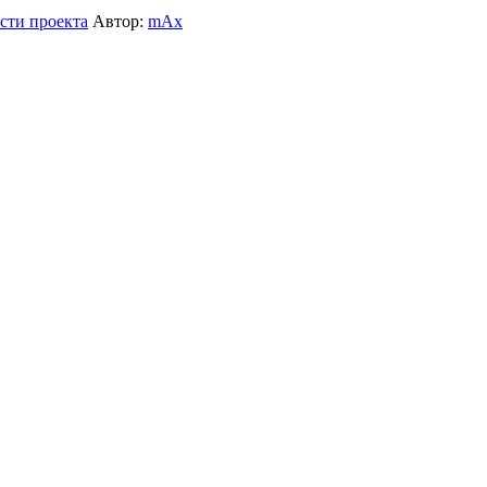
сти проекта
Автор:
mAx