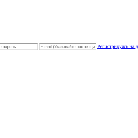
Регистрируясь на 