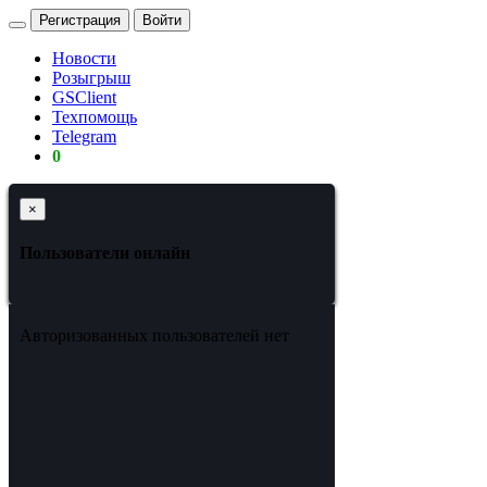
Регистрация
Войти
Новости
Розыгрыш
GSClient
Техпомощь
Telegram
0
×
Пользователи онлайн
Авторизованных пользователей нет