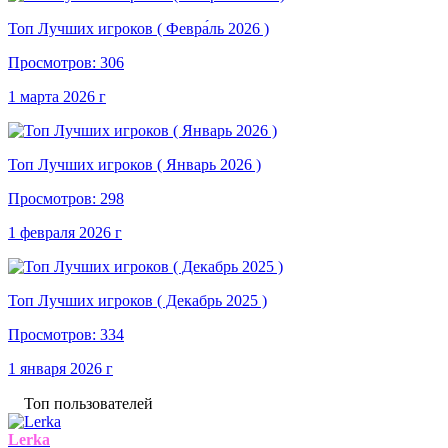
Топ Лучших игроков ( Февра́ль 2026 )
Просмотров: 306
1 марта 2026 г
Топ Лучших игроков ( Январь 2026 )
Просмотров: 298
1 февраля 2026 г
Топ Лучших игроков ( Декабрь 2025 )
Просмотров: 334
1 января 2026 г
⠀ Топ пользователей
Lerka