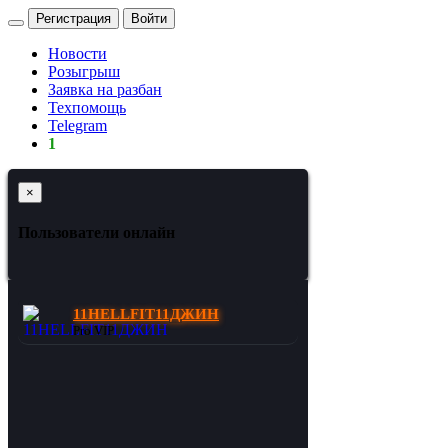
Регистрация
Войти
Новости
Розыгрыш
Заявка на разбан
Техпомощь
Telegram
1
×
Пользователи онлайн
11HELLFIT11ДЖИН
Pro VIP