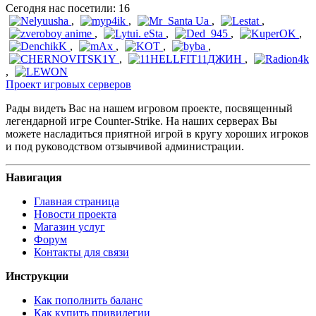
Сегодня нас посетили:
16
,
,
,
,
,
,
,
,
,
,
,
,
,
,
,
Проект игровых серверов
Рады видеть Вас на нашем игровом проекте, посвященный
легендарной игре Counter-Strike. На наших серверах Вы
можете насладиться приятной игрой в кругу хороших игроков
и под руководством отзывчивой администрации.
Навигация
Главная страница
Новости проекта
Магазин услуг
Форум
Контакты для связи
Инструкции
Как пополнить баланс
Как купить привилегии