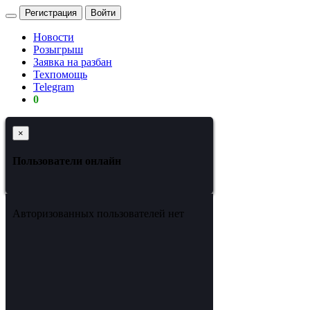
Регистрация
Войти
Новости
Розыгрыш
Заявка на разбан
Техпомощь
Telegram
0
×
Пользователи онлайн
Авторизованных пользователей нет