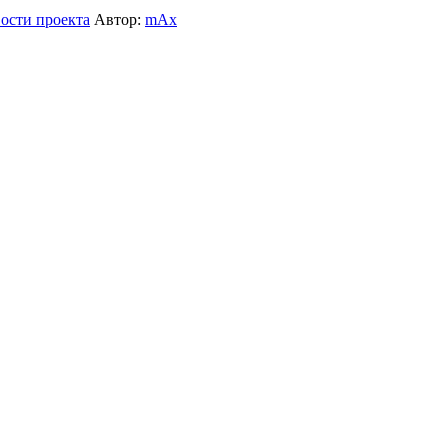
ости проекта
Автор:
mAx