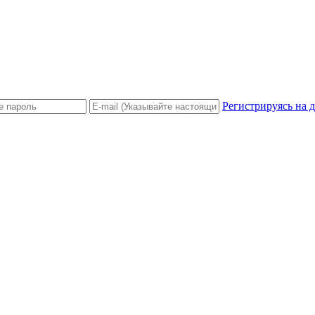
Регистрируясь на 