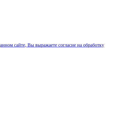
данном сайте, Вы выражаете согласие на обработку