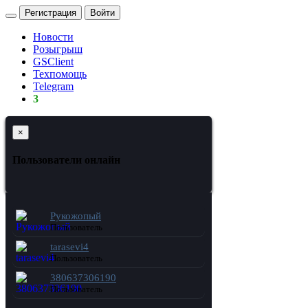
Регистрация
Войти
Новости
Розыгрыш
GSClient
Техпомощь
Telegram
3
×
Пользователи онлайн
Рукожопый
Пользователь
tarasevi4
Пользователь
380637306190
Пользователь