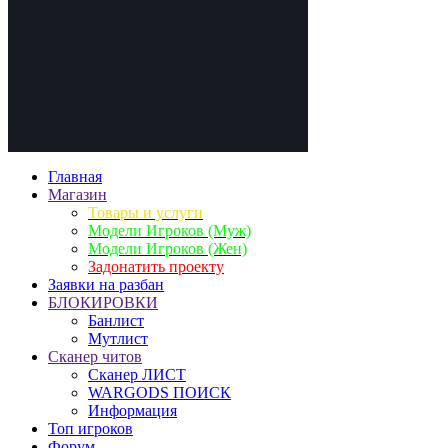
Главная
Магазин
Товары и услуги
Модели Игроков (Муж)
Модели Игроков (Жен)
Задонатить проекту
Заявки на разбан
БЛОКИРОВКИ
Банлист
Мутлист
Cканер читов
Cканер ЛИСТ
WARGODS ПОИСК
Информация
Топ игроков
Форум