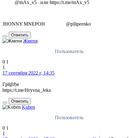
@mAx_v5 или https://t.me/mAx_v5
JHONNY MNEPOH @pilipeenko
Ответить
Жменя
Пользователь
0
1
1
17 сентября 2022 г, 14:35
Гpҋβℌя
https://t.me/Hryvna_Jeka
Ответить
Kuben
Пользователь
0
1
1