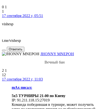
0
1
1
17 сентября 2022 г, 05:51
vishesp
t.me/vishesp
Ответить
JHONNY MNEPOH
Вечный бан
2
1
12
17 сентября 2022 г, 11:03
mAx писал:
5х5 ТУРНИРЫ 21-00 по Киеву
IP:
91.211.118.15:27019
Команда победившая в турнире, может получить
один из следующих призов на выбор(одинаковый