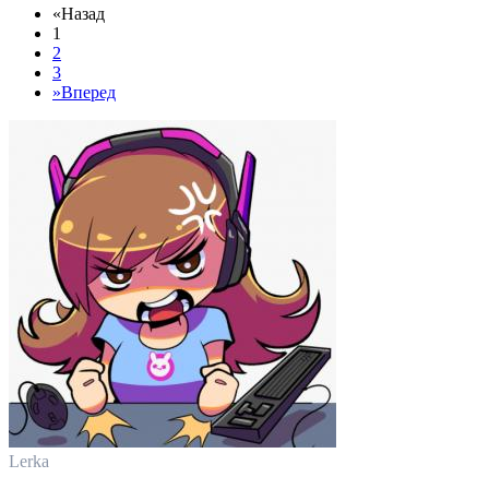
«
Назад
1
2
3
»
Вперед
Lerka