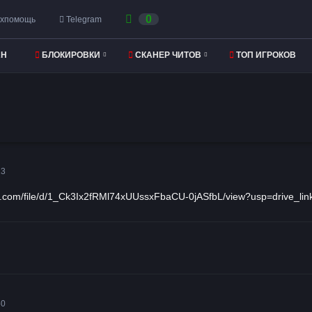
0
хпомощь
Telegram
АН
БЛОКИРОВКИ
CКАНЕР ЧИТОВ
ТОП ИГРОКОВ
23
le.com/file/d/1_Ck3Ix2fRMl74xUUssxFbaCU-0jASfbL/view?usp=drive_lin
50