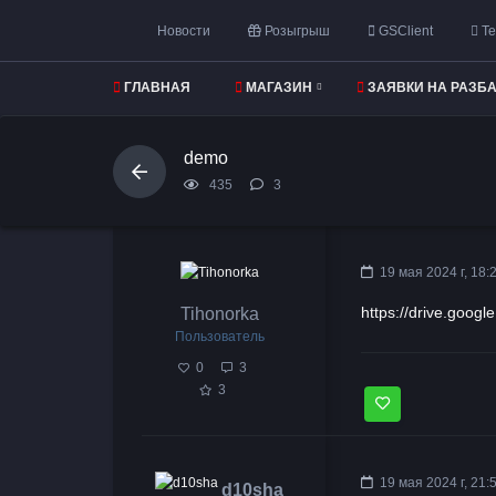
Новости
Розыгрыш
GSClient
Те
ГЛАВНАЯ
МАГАЗИН
ЗАЯВКИ НА РАЗБ
СКАЧАТЬ CS 1.6
demo
435
3
19 мая 2024 г, 18:
https://drive.goog
Tihonorka
Пользователь
0
3
3
19 мая 2024 г, 21:
d10sha