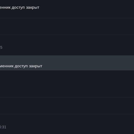
енник доступ закрыт
05
менник доступ закрыт
0:31