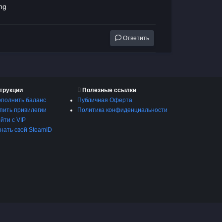
ng
Ответить
трукции
Полезные ссылки
ополнить баланс
Публичная Оферта
упить привилегии
Политика конфиденциальности
ойти с VIP
знать свой SteamID