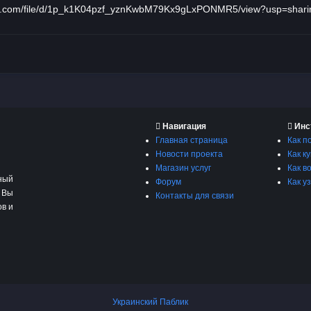
gle.com/file/d/1p_k1K04pzf_yznKwbM79Kx9gLxPONMR5/view?usp=shari
Навигация
Инс
Главная страница
Как п
Новости проекта
Как к
Магазин услуг
Как в
ный
Форум
Как у
 Вы
Контакты для связи
ов и
Украинский Паблик