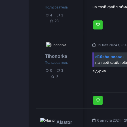
на твой файл обм
Пользователь
4
3
23
19 мая 2024 г, 23:
Tihonorka
d10sha писал:
на твой файл об
Пользователь
0
3
відкрив
3
6 августа 2024 г, 2
Alastor