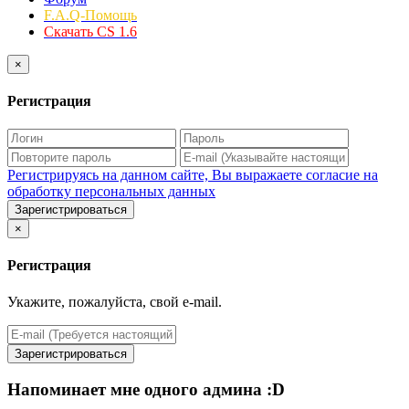
F.A.Q-Помощь
Скачать CS 1.6
×
Регистрация
Регистрируясь на данном сайте, Вы выражаете согласие на
обработку персональных данных
Зарегистрироваться
×
Регистрация
Укажите, пожалуйста, свой e-mail.
Зарегистрироваться
Напоминает мне одного админа :D