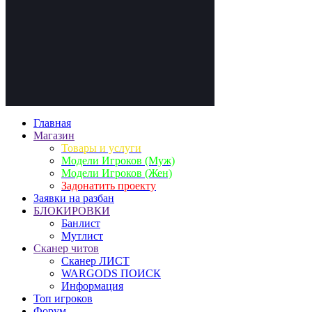
Главная
Магазин
Товары и услуги
Модели Игроков (Муж)
Модели Игроков (Жен)
Задонатить проекту
Заявки на разбан
БЛОКИРОВКИ
Банлист
Мутлист
Cканер читов
Cканер ЛИСТ
WARGODS ПОИСК
Информация
Топ игроков
Форум