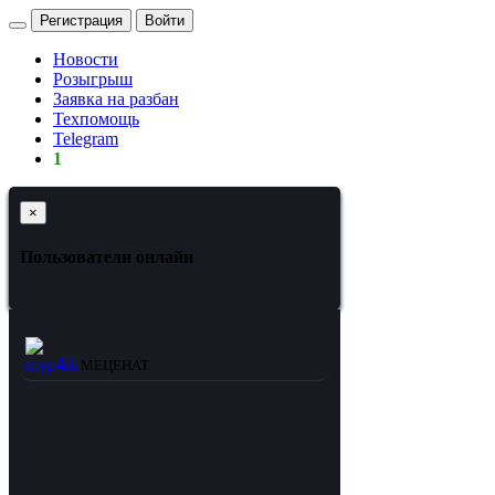
Регистрация
Войти
Новости
Розыгрыш
Заявка на разбан
Техпомощь
Telegram
1
×
Пользователи онлайн
myp4ik
МЕЦЕНАТ