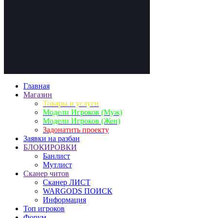
Главная
Магазин
Товары и услуги
Модели Игроков (Муж)
Модели Игроков (Жен)
Задонатить проекту
Заявки на разбан
БЛОКИРОВКИ
Банлист
Мутлист
Cканер читов
Cканер ЛИСТ
WARGODS ПОИСК
Информация
Топ игроков
Форум