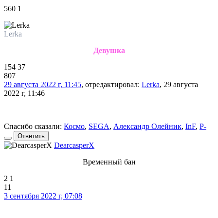
560
1
Lerka
Девушка
154
37
807
29 августа 2022 г, 11:45
, отредактировал:
Lerka
, 29 августа
2022 г, 11:46
Спасибо сказали:
Космо
,
SEGA
,
Александр Олейник
,
InF
,
P-
Ответить
DearcasperX
Временный бан
2
1
11
3 сентября 2022 г, 07:08