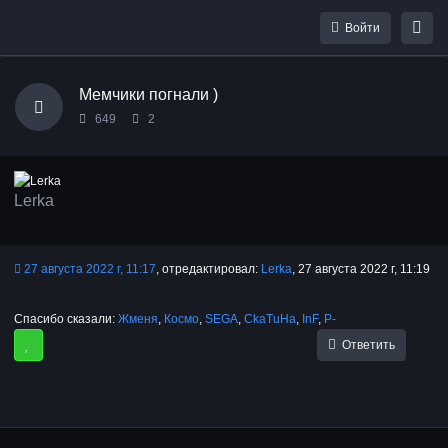
Войти
Мемчики погнали )
649
2
Lerka
27 августа 2022 г, 11:17
, отредактировал:
Lerka
, 27 августа 2022 г, 11:19
Спасибо сказали:
Жменя
,
Космо
,
SEGA
,
CkaTuHa
,
InF
,
P-
Ответить