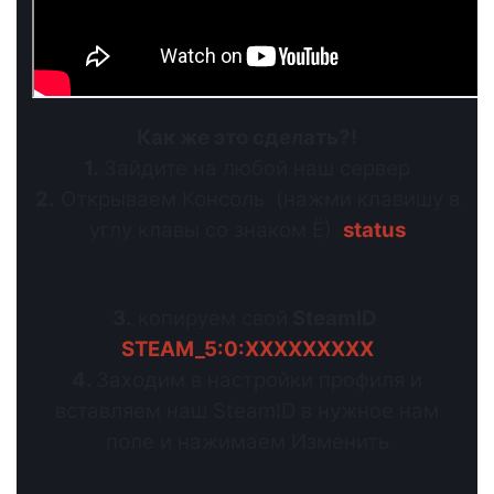
Как же это сделать?!
1.
Зайдите на любой наш сервер
2.
Открываем Консоль (нажми клавишу в
углу клавы со знаком Ё)
status
3.
копируем свой
SteamID
STEAM_5:0:XXXXXXXXX
4.
Заходим в настройки профиля и
вставляем наш SteamID в нужное нам
поле и нажимаем Изменить