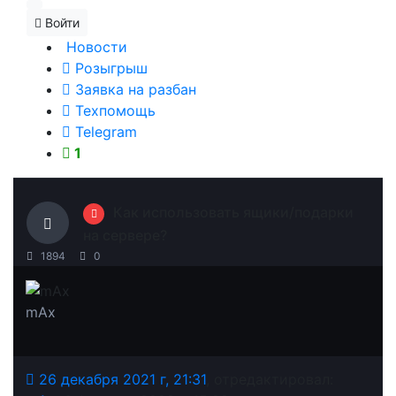
Войти
Новости
Розыгрыш
Заявка на разбан
Техпомощь
Telegram
1
Как использовать ящики/подарки
на сервере?
1894
0
mAx
26 декабря 2021 г, 21:31
, отредактировал: