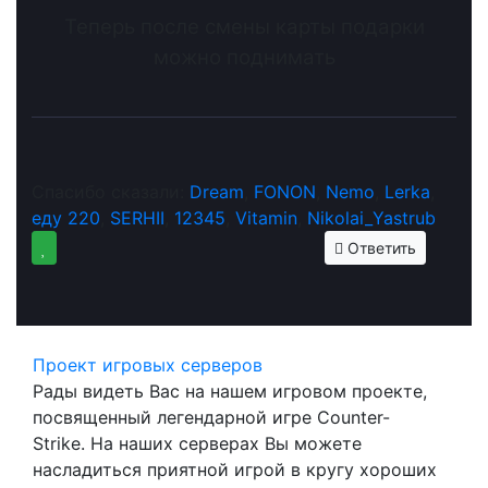
Теперь после смены карты подарки
можно поднимать
Спасибо сказали:
Dream
,
FONON
,
Nemo
,
Lerka
,
еду 220
,
SERHII
,
12345
,
Vitamin
,
Nikolai_Yastrub
Ответить
Проект игровых серверов
Рады видеть Вас на нашем игровом проекте,
посвященный легендарной игре Counter-
Strike. На наших серверах Вы можете
насладиться приятной игрой в кругу хороших