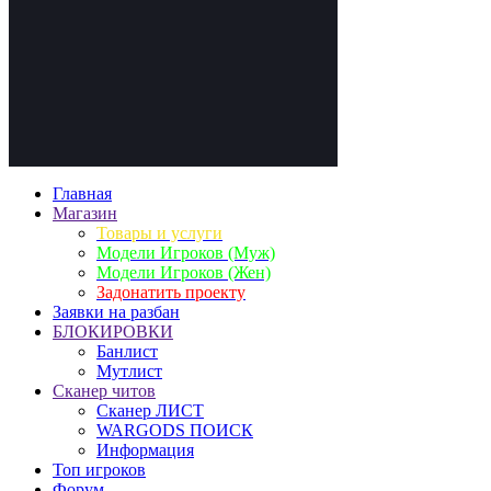
Главная
Магазин
Товары и услуги
Модели Игроков (Муж)
Модели Игроков (Жен)
Задонатить проекту
Заявки на разбан
БЛОКИРОВКИ
Банлист
Мутлист
Cканер читов
Cканер ЛИСТ
WARGODS ПОИСК
Информация
Топ игроков
Форум