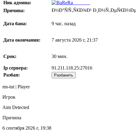
Ник админа:
BaReRa^
Ð½Ð°ÑÑ‚Ñ€Ð¾Ð¹ Ð¸Ð½Ñ‚ÐµÑ€Ð½Ðµ
Причина:
Дата бана:
9 час. назад
Дата окончания:
7 августа 2026 г, 21:37
Срок:
30 мин.
Ip сервера:
91.211.118.25:27016
Разбан:
Разбанить
ms-tut | Player
Игрок
Aim Detected
Причина
6 сентября 2026 г, 19:38