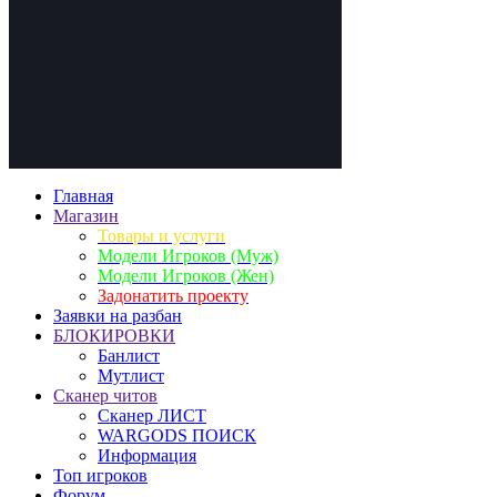
Главная
Магазин
Товары и услуги
Модели Игроков (Муж)
Модели Игроков (Жен)
Задонатить проекту
Заявки на разбан
БЛОКИРОВКИ
Банлист
Мутлист
Cканер читов
Cканер ЛИСТ
WARGODS ПОИСК
Информация
Топ игроков
Форум