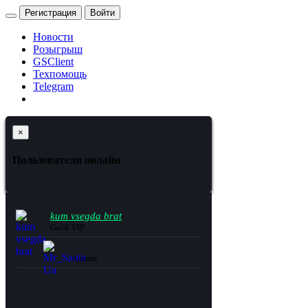
Регистрация
Войти
Новости
Розыгрыш
GSClient
Техпомощь
Telegram
×
Пользователи онлайн
kum vsegda brat
Gold VIP
Mr_Santa Ua
Админ