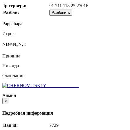
Ip сервера:
91.211.118.25:27016
Разбан:
Разбанить
Pappahapa
Игрок
ÑÐ¾Ñ„Ñ‚ !
Причина
Никогда
Окончание
CHERNOVITSKIY
Админ
×
Подробная информация
Ban id:
7729