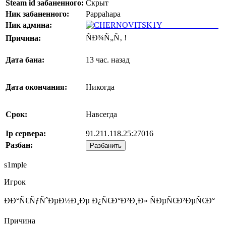
Steam id забаненного:
Скрыт
Ник забаненного:
Pappahapa
Ник админа:
CHERNOVITSKIY
ÑÐ¾Ñ„Ñ‚ !
Причина:
Дата бана:
13 час. назад
Дата окончания:
Никогда
Срок:
Навсегда
Ip сервера:
91.211.118.25:27016
Разбан:
Разбанить
s1mple
Игрок
ÐÐ°Ñ€ÑƒÑˆÐµÐ½Ð¸Ðµ Ð¿Ñ€Ð°Ð²Ð¸Ð» ÑÐµÑ€Ð²ÐµÑ€Ð°
Причина