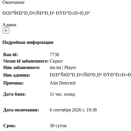
Окончание
Ð£ÐºÑ€Ð°Ð¸Ð½ÑÐºÐ¸Ð¹ ÐŸÐ°Ð±Ð»Ð¸Ðº
Админ
×
Подробная информация
Ban id:
7730
Steam id забаненного:
Скрыт
Ник забаненного:
ms-tut | Player
Ð£ÐºÑ€Ð°Ð¸Ð½ÑÐºÐ¸Ð¹ ÐŸÐ°Ð±Ð»Ð
Ник админа:
Причина:
Aim Detected
Дата бана:
11 час. назад
Дата окончания:
6 сентября 2026 г, 19:38
Срок:
30 суток