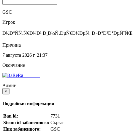
Введите никнейм, SteamID или IP
GSC
Игрок
Ð½Ð°ÑÑ‚Ñ€Ð¾Ð¹ Ð¸Ð½Ñ‚ÐµÑ€Ð½ÐµÑ‚ Ð»Ð°Ð³Ð°ÐµÑˆÑŒ
Причина
7 августа 2026 г, 21:37
Окончание
BaReRa^
Админ
×
Подробная информация
Ban id:
7731
Steam id забаненного:
Скрыт
Ник забаненного:
GSC