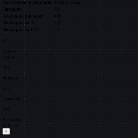
Последнее посещение:
40 мин. назад
Заходов:
68
Сыграно раундов:
492
Выиграл за Т:
132
Выиграл за CT:
101
47
Место
action
700
Фрагов
635
Смертей
180
В голову
M (111)
×