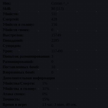
Ник:
Grimm ^_^
Skill:
M (113)
Убийств:
511
Смертей:
428
Убийств в голову:
156
Убийств своих:
0
Выстрелов:
15749
Попаданий:
2285
Суицидов:
0
Урон:
117400
Попыток разминирования:
3
Разминирований:
0
Поставленных бомб:
10
Взорванных бомб:
0
Дополнительная информация
Убийства/Смерти:
1%
Убийства в голову:
31%
Атака своих:
0%
Точность:
15%
Время в игре:
13 час. 3 мин. 49 сек.