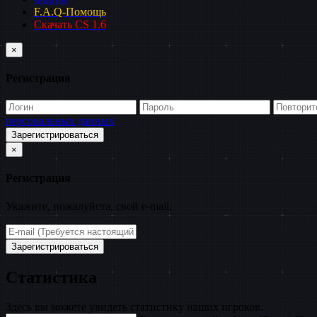
F.A.Q-Помощь
Скачать CS 1.6
×
Регистрация
персональных данных
Зарегистрироваться
×
Регистрация
Укажите, пожалуйста, свой e-mail.
Зарегистрироваться
Статистика
Здесь вы можете увидеть статистику наших игроков.