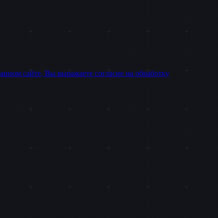
данном сайте, Вы выражаете согласие на обработку