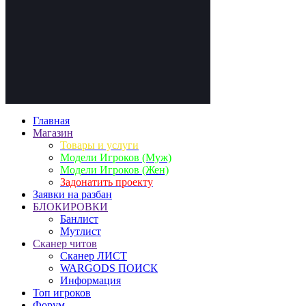
Главная
Магазин
Товары и услуги
Модели Игроков (Муж)
Модели Игроков (Жен)
Задонатить проекту
Заявки на разбан
БЛОКИРОВКИ
Банлист
Мутлист
Cканер читов
Cканер ЛИСТ
WARGODS ПОИСК
Информация
Топ игроков
Форум