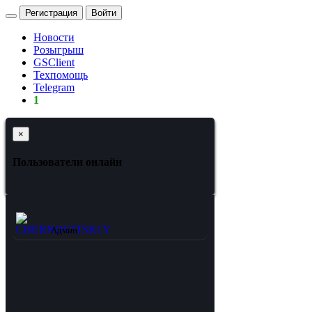
Регистрация
Войти
Новости
Розыгрыш
GSClient
Техпомощь
Telegram
1
×
Пользователи онлайн
CHERNOVITSK1Y
Админ