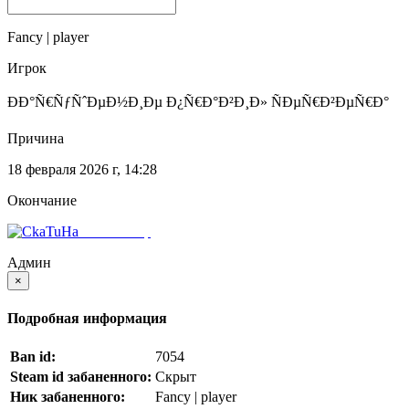
Введите никнейм, SteamID или IP
Fancy | player
Игрок
ÐÐ°Ñ€ÑƒÑˆÐµÐ½Ð¸Ðµ Ð¿Ñ€Ð°Ð²Ð¸Ð» ÑÐµÑ€Ð²ÐµÑ€Ð°
Причина
18 февраля 2026 г, 14:28
Окончание
CkaTuHaï¼ƒ
Админ
×
Подробная информация
Ban id:
7054
Steam id забаненного:
Скрыт
Ник забаненного:
Fancy | player