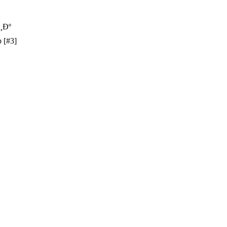
¸Ðº
[#3]