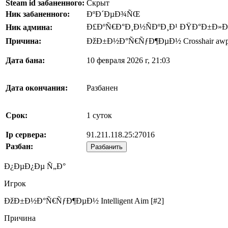
Steam id забаненного:
Скрыт
Ник забаненного:
ÐºÐ´ÐµÐ¾ÑŒ
Ð£ÐºÑ€Ð°Ð¸Ð½ÑÐºÐ¸Ð¹ ÐŸÐ°Ð±Ð»Ð
Ник админа:
Причина:
ÐžÐ±Ð½Ð°Ñ€ÑƒÐ¶ÐµÐ½ Crosshair awp 
Дата бана:
10 февраля 2026 г, 21:03
Дата окончания:
Разбанен
Срок:
1 суток
Ip сервера:
91.211.118.25:27016
Разбан:
Разбанить
Ð¿ÐµÐ¿Ðµ Ñ„Ð°
Игрок
ÐžÐ±Ð½Ð°Ñ€ÑƒÐ¶ÐµÐ½ Intelligent Aim [#2]
Причина