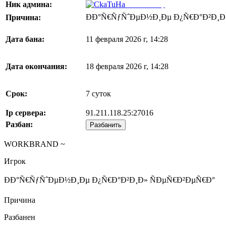
Ник админа:
CkaTuHaï¼ƒ
ÐÐ°Ñ€ÑƒÑˆÐµÐ½Ð¸Ðµ Ð¿Ñ€Ð°Ð²Ð¸Ð
Причина:
Дата бана:
11 февраля 2026 г, 14:28
Дата окончания:
18 февраля 2026 г, 14:28
Срок:
7 суток
Ip сервера:
91.211.118.25:27016
Разбан:
Разбанить
WORKBRAND ~
Игрок
ÐÐ°Ñ€ÑƒÑˆÐµÐ½Ð¸Ðµ Ð¿Ñ€Ð°Ð²Ð¸Ð» ÑÐµÑ€Ð²ÐµÑ€Ð°
Причина
Разбанен