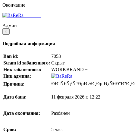
Окончание
BaReRa^
Админ
×
Подробная информация
Ban id:
7053
Steam id забаненного:
Скрыт
Ник забаненного:
WORKBRAND ~
Ник админа:
BaReRa^
ÐÐ°Ñ€ÑƒÑˆÐµÐ½Ð¸Ðµ Ð¿Ñ€Ð°Ð²Ð¸Ð
Причина:
Дата бана:
11 февраля 2026 г, 12:22
Дата окончания:
Разбанен
Срок:
5 час.