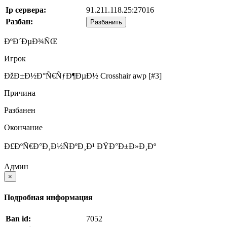
Ip сервера:
91.211.118.25:27016
Разбан:
Разбанить
ÐºÐ´ÐµÐ¾ÑŒ
Игрок
ÐžÐ±Ð½Ð°Ñ€ÑƒÐ¶ÐµÐ½ Crosshair awp [#3]
Причина
Разбанен
Окончание
Ð£ÐºÑ€Ð°Ð¸Ð½ÑÐºÐ¸Ð¹ ÐŸÐ°Ð±Ð»Ð¸Ðº
Админ
×
Подробная информация
Ban id:
7052